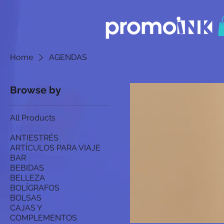
Home
AGENDAS
Browse by
All Products
AGENDAS
ANTIESTRÉS
ARTÍCULOS PARA VIAJE
BAR
BEBIDAS
BELLEZA
BOLÍGRAFOS
BOLSAS
CAJAS Y
COMPLEMENTOS