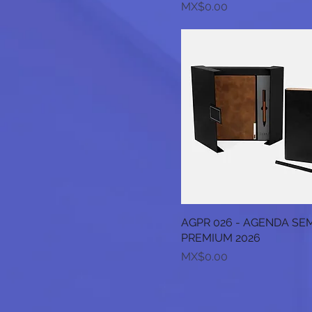
Price
MX$0.00
AGPR 026 - AGENDA S
PREMIUM 2026
Price
MX$0.00