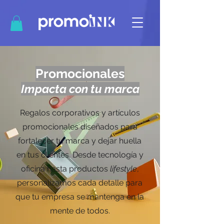
Promocionales
Impacta con tu marca
Regalos corporativos y artículos
promocionales diseñados para
fortalecer tu marca y dejar huella
en tus clientes. Desde tecnología y
oficina hasta productos
lifestyle
,
personalizamos cada detalle para
que tu empresa se mantenga en la
mente de todos.