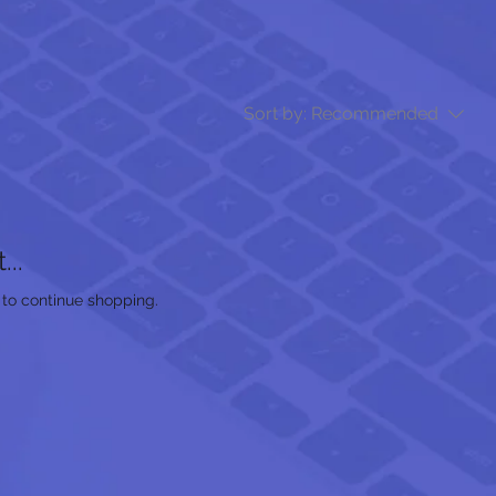
Sort by:
Recommended
..
 to continue shopping.