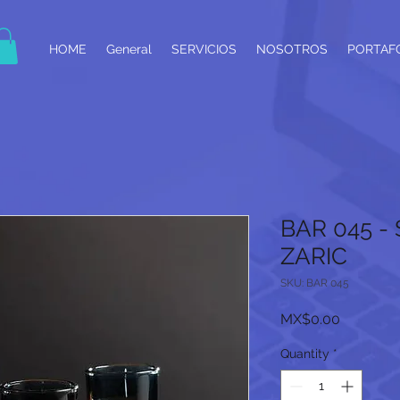
HOME
General
SERVICIOS
NOSOTROS
PORTAF
BAR 045 -
ZARIC
SKU: BAR 045
Price
MX$0.00
Quantity
*