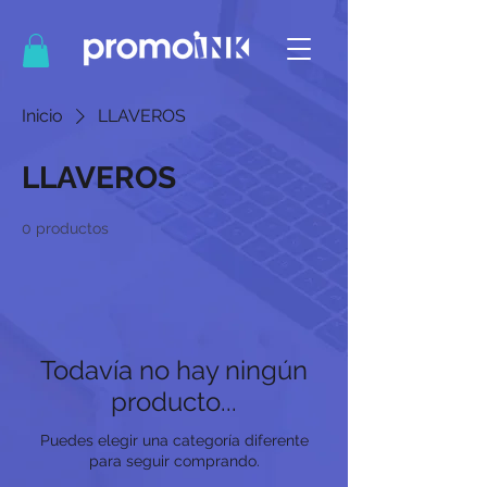
Inicio
LLAVEROS
LLAVEROS
0 productos
Todavía no hay ningún
producto...
Puedes elegir una categoría diferente
para seguir comprando.