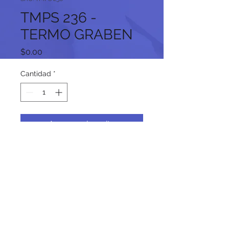
TMPS 236 -
TERMO GRABEN
Precio
$0.00
Cantidad
*
Agregar al carrito
Síguenos en nuestras redes
sociales: