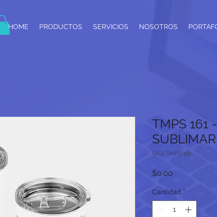
HOME
PRODUCTOS
SERVICIOS
NOSOTROS
PORTAF
TMPS 161 
SUBLIMAR
SKU: TMPS 161
Precio
$0.00
Cantidad
*