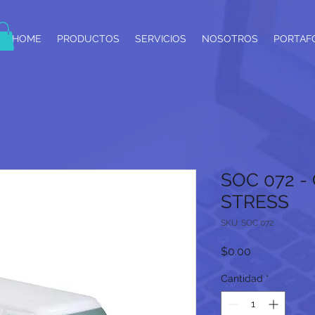
HOME
PRODUCTOS
SERVICIOS
NOSOTROS
PORTAF
SOC 072 -
STRESS
SKU: SOC 072
Precio
$0.00
Cantidad
*