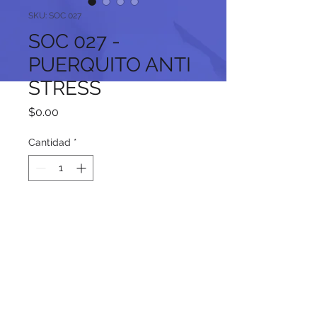
SKU: SOC 027
SOC 027 -
PUERQUITO ANTI
STRESS
Precio
$0.00
Cantidad
*
Agregar al carrito
Síguenos en nuestras redes
sociales: