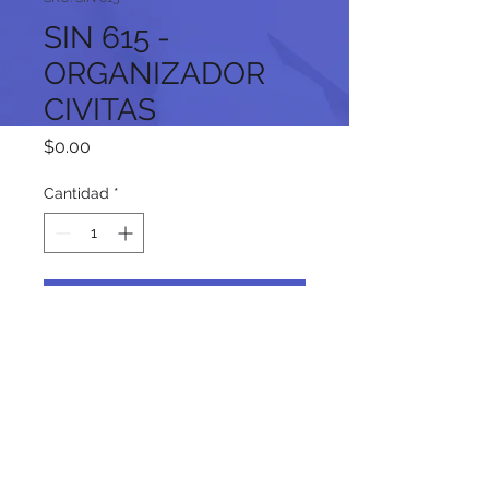
SIN 615 -
ORGANIZADOR
CIVITAS
Precio
$0.00
Cantidad
*
Agregar al carrito
Síguenos en nuestras redes
sociales: