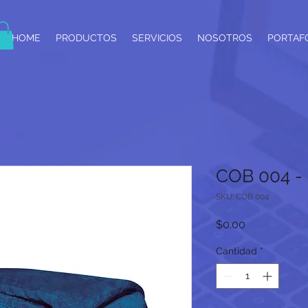
HOME
PRODUCTOS
SERVICIOS
NOSOTROS
PORTAF
COB 004 -
SKU: COB 004
Precio
$0.00
Cantidad
*