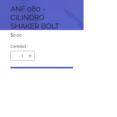
ANF 080 -
CILINDRO
SHAKER BOLT
Precio
$0.00
Cantidad
*
Agregar al carrito
Síguenos en nuestras redes
sociales: