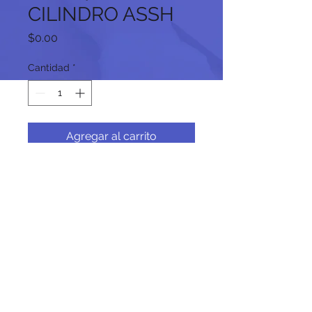
CILINDRO ASSH
Precio
$0.00
Cantidad
*
Agregar al carrito
Síguenos en nuestras redes
sociales:
© 2024 por promoINK.