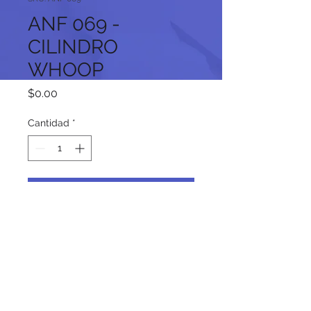
ANF 069 -
CILINDRO
WHOOP
Precio
$0.00
Cantidad
*
Agregar al carrito
Síguenos en nuestras redes
sociales: