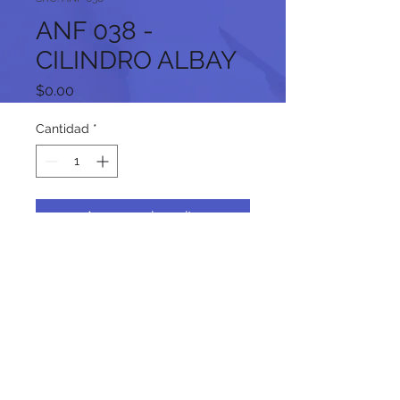
ANF 038 -
CILINDRO ALBAY
Precio
$0.00
Cantidad
*
Agregar al carrito
Síguenos en nuestras redes
sociales: